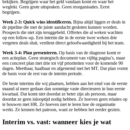
bekijken. Begrijpen waar het geld vandaan komt en waar het
weglekt. Geen grote uitspraken. Geen reorganisaties. Eerst
begrijpen.
Week 2-3: Quick wins identificeren.
Bijna altijd liggen er deals in
de pipeline die met de juiste aandacht gesloten kunnen worden.
Prospects die niet zijn teruggebeld. Offertes die al weken wachten
op een follow-up. Een interim die in de eerste twee weken drie
vergeten deals sluit, verdient direct geloofwaardigheid bij het team.
Week 3-4: Plan presenteren.
Op basis van de diagnose komt er
een actieplan. Geen strategisch document van vijftig pagina’s, maar
een concreet plan met drie tot vijf prioriteiten voor de komende 90
dagen. Meetbaar, haalbaar en afgestemd met het MT. Dat plan vormt
de basis voor de rest van de interim periode.
De beste interims die wij plaatsen, hebben aan het eind van de eerste
maand al meer gedaan dan sommige vaste directeuren in hun eerste
kwartaal. Dat komt niet doordat ze beter zijn als persoon, maar
doordat ze geen inlooptijd nodig hebben. Ze hoeven geen relaties op
te bouwen met HR. Ze hoeven niet te leren hoe de organisatie
werkt. Ze kennen het patroon, want ze hebben het eerder gezien.
Interim vs. vast: wanneer kies je wat