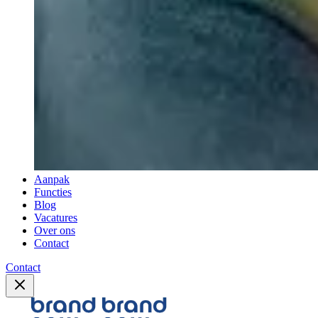
Aanpak
Functies
Blog
Vacatures
Over ons
Contact
Contact