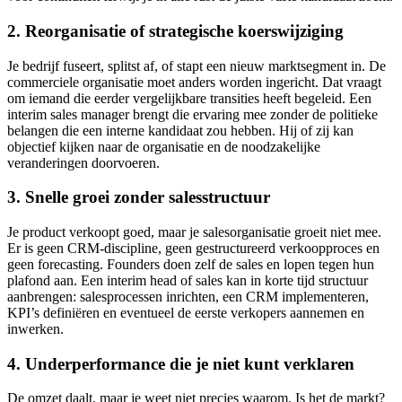
2. Reorganisatie of strategische koerswijziging
Je bedrijf fuseert, splitst af, of stapt een nieuw marktsegment in. De
commerciele organisatie moet anders worden ingericht. Dat vraagt
om iemand die eerder vergelijkbare transities heeft begeleid. Een
interim sales manager brengt die ervaring mee zonder de politieke
belangen die een interne kandidaat zou hebben. Hij of zij kan
objectief kijken naar de organisatie en de noodzakelijke
veranderingen doorvoeren.
3. Snelle groei zonder salesstructuur
Je product verkoopt goed, maar je salesorganisatie groeit niet mee.
Er is geen CRM-discipline, geen gestructureerd verkoopproces en
geen forecasting. Founders doen zelf de sales en lopen tegen hun
plafond aan. Een interim head of sales kan in korte tijd structuur
aanbrengen: salesprocessen inrichten, een CRM implementeren,
KPI’s definiëren en eventueel de eerste verkopers aannemen en
inwerken.
4. Underperformance die je niet kunt verklaren
De omzet daalt, maar je weet niet precies waarom. Is het de markt?