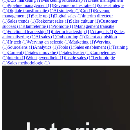
(1)
B2B marketing (1)
Marketing leiderschap (1)
Sales management
(1)
Pipeline management (1)
Revenue orchestratie (1)
Sales strategie
(1)
Digitale transformatie (1)
Ai strategie (1)
Cro (1)
Revenue
management (1)
Scale up (1)
Digital sales (1)
Interim directeur
(1)
Sales trends (1)
Toekomst sales (1)
Sales cultuur (1)
Customer
success (1)
Klantretentie (1)
Promotie (1)
Management transitie
(1)
Fractional leadership (1)
Interim leadership (1)
Ai agents (1)
Sales
automatisering (1)
Ai sales (1)
Onboarding (1)
Talent acquisition
(1)
Hr tech (1)
Werving en selectie (1)
Marketing (1)
Werving
(1)
Sourcelens (1)
Analytics (1)
Tools (1)
Sales enablement (1)
Training
(1)
Content (1)
Sales innovatie (1)
Sales leader (1)
Competenties
(1)
Interim (1)
Winstgevendheid (1)
Inside sales (1)
Technologie
(1)
Sales methodologie (1)