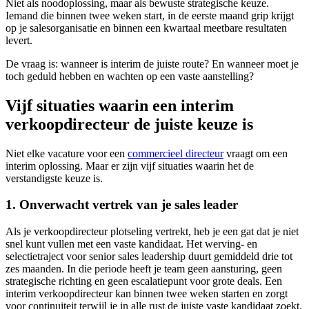
Niet als noodoplossing, maar als bewuste strategische keuze.
Iemand die binnen twee weken start, in de eerste maand grip krijgt
op je salesorganisatie en binnen een kwartaal meetbare resultaten
levert.
De vraag is: wanneer is interim de juiste route? En wanneer moet je
toch geduld hebben en wachten op een vaste aanstelling?
Vijf situaties waarin een interim
verkoopdirecteur de juiste keuze is
Niet elke vacature voor een
commercieel directeur
vraagt om een
interim oplossing. Maar er zijn vijf situaties waarin het de
verstandigste keuze is.
1. Onverwacht vertrek van je sales leader
Als je verkoopdirecteur plotseling vertrekt, heb je een gat dat je niet
snel kunt vullen met een vaste kandidaat. Het werving- en
selectietraject voor senior sales leadership duurt gemiddeld drie tot
zes maanden. In die periode heeft je team geen aansturing, geen
strategische richting en geen escalatiepunt voor grote deals. Een
interim verkoopdirecteur kan binnen twee weken starten en zorgt
voor continuiteit terwijl je in alle rust de juiste vaste kandidaat zoekt.