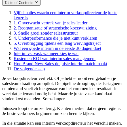
Table of Contents
Vijf situaties waarin een interim verkoopdirecteur de juiste
keuze is
1. Onverwacht vertrek van je sales leader
2. Reorganisatie of strategische koerswijziging
3. Snelle groei zonder salesstructuur
4. Underperformance die je niet kunt verklaren
5. Overbrugging tijdens een lang wervingstraject
Wat een goede interim in de eerste 30 dagen doet
Interim vs. vast: wanneer kies je wat
Kosten en ROI van interim sales management
Hoe Brand New Sales de juiste interim match maakt
De volgende stap
Je verkoopdirecteur vertrekt. Of je hebt er nooit een gehad en je
salesteam draait op autopilot. De pipeline droogt op, deals stagneren
en niemand voelt zich eigenaar van het commercieel resultaat. Je
weet dat je iemand nodig hebt. Maar de juiste vaste kandidaat
vinden kost maanden. Soms langer.
Intussen loopt de omzet terug. Klanten merken dat er geen regie is.
Je beste verkopers beginnen om zich heen te kijken.
In die situatie kan een interim verkoopdirecteur het verschil maken.