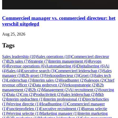
Commercieel manager vs. commercieel directeur: het
verschil uitgelegd
Aug 25, 2026
Tags
Sales leadership (10)
Sales operations (10)
Commercieel directeur
(7)
B2b sales (7)
Strategie (7)
Interim management (6)
Revops
(6)
Revenue operations (6)
Automatisering (6)
Digitalisering (6)
Ai
(4)
Sales (4)
Executive search (3)
Commercieel leiderschap (3)
Sales
manager (3)
B2b groei (3)
Verkoopdirecteur (3)
Groei (3)
Sales tech
(3)
Leiderschap (3)
Interim sales (2)
Headhunter (2)
Salesops (2)
Chief
revenue officer (2)
Data gedreven (2)
Verkoopstrategie (2)
B2b
management (2)
B2b (2)
Management (2)
Ai recruitment (2)
Sourcing
(2)
Data (2)
Crm (2)
Productiviteit (2)
Sales leiderschap (2)
Mkb
(2)
Interim opdrachten (1)
Interim professional (1)
Directiefuncties
(1)
Werving directie (1)
Headhunting (1)
Commercieel manager
(1)
Functieprofielen (1)
Executive recruitment (1)
Bureau selectie
(1)
Werving selectie (1)
Marketing manager (1)
Interim marketing