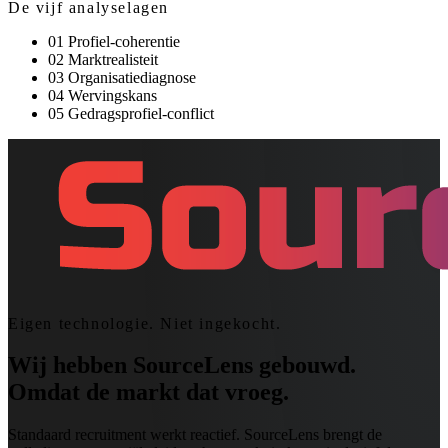
De vijf analyselagen
01
Profiel-coherentie
02
Marktrealisteit
03
Organisatiediagnose
04
Wervingskans
05
Gedragsprofiel-conflict
Eigen technologie. Niet ingekocht.
Wij hebben SourceLens gebouwd.
Omdat de markt dat vroeg.
Standaard recruitment werkt reactief. SourceLens brengt de