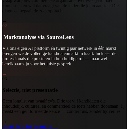
vraag wat jouw commerciële organisatie over twee jaar moet
kunnen — en wat dat vraagt van de leider die je nu aanstelt. Die
diagnose bepaalt de zoekopdracht.
→
02
Marktanalyse via SourceLens
Via ons eigen AI-platform én twintig jaar netwerk in één markt
brengen we de volledige kandidatenmarkt in kaart. Inclusief de
professionals die presteren in hun huidige rol — maar wél
bereikbaar zijn voor het juiste gesprek.
→
03
Selectie, niet presentatie
Geen longlist van twaalf cv's. Drie tot vijf kandidaten die
inhoudelijk, cultureel en commercieel de toets hebben doorstaan. Jij
maakt een geïnformeerde keuze — zonder ruis, zonder tijdverlies.
→
Bekijk de volledige aanpak
→