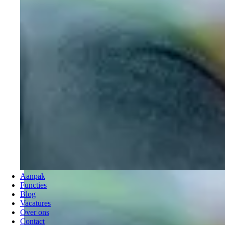
Aanpak
Functies
Blog
Vacatures
Over ons
Contact