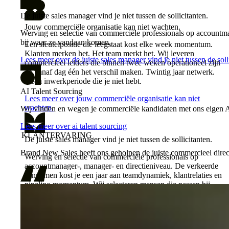
De juiste sales manager vind je niet tussen de sollicitanten.
Jouw commerciële organisatie kan niet wachten.
Werving en selectie van commerciële professionals op accountma
bij waar ze vandaan komen.
Een sleutelpositie die leegstaat kost elke week momentum.
Klanten merken het. Het team merkt het. Wij leveren
Lees meer over de juiste sales manager vind je niet tussen de soll
commercieel leiders die binnen twee weken operationeel zijn
en vanaf dag één het verschil maken. Twintig jaar netwerk.
Geen inwerkperiode die je niet hebt.
AI Talent Sourcing
Lees meer over jouw commerciële organisatie kan niet
wachten.
Wij vinden en wegen je commerciële kandidaten met ons eigen AI
Lees meer over ai talent sourcing
KLANTERVARING
De juiste sales manager vind je niet tussen de sollicitanten.
Brand New Sales heeft ons geholpen de juiste commercieel direct
Werving en selectie van commerciële professionals op
accountmanager-, manager- en directieniveau. De verkeerde
aannemen kost je een jaar aan teamdynamiek, klantrelaties en
pipeline-momentum. Wij selecteren mensen die passen bij
waar jouw organisatie naartoe gaat. Niet bij waar ze vandaan
komen.
Lees meer over de juiste sales manager vind je niet tussen de