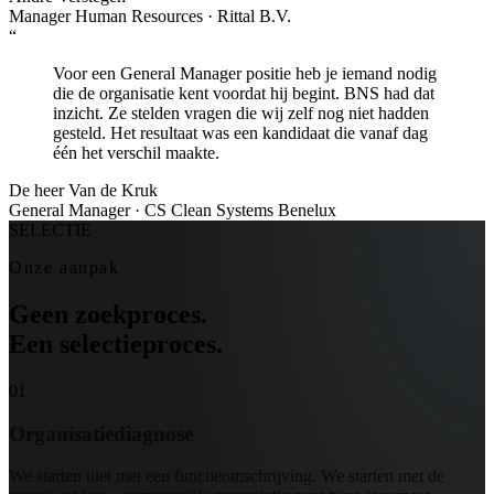
Manager Human Resources · Rittal B.V.
“
Voor een General Manager positie heb je iemand nodig
die de organisatie kent voordat hij begint. BNS had dat
inzicht. Ze stelden vragen die wij zelf nog niet hadden
gesteld. Het resultaat was een kandidaat die vanaf dag
één het verschil maakte.
De heer Van de Kruk
General Manager · CS Clean Systems Benelux
SELECTIE
Onze aanpak
Geen zoekproces.
Een selectieproces.
01
Organisatiediagnose
We starten niet met een functieomschrijving. We starten met de