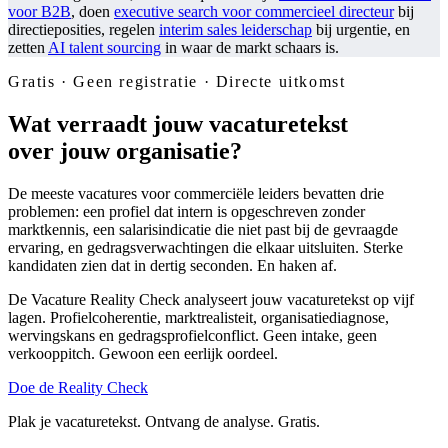
voor B2B
, doen
executive search voor commercieel directeur
bij
directieposities, regelen
interim sales leiderschap
bij urgentie, en
zetten
AI talent sourcing
in waar de markt schaars is.
Gratis · Geen registratie · Directe uitkomst
Wat verraadt jouw vacaturetekst
over jouw organisatie?
De meeste vacatures voor commerciële leiders bevatten drie
problemen: een profiel dat intern is opgeschreven zonder
marktkennis, een salarisindicatie die niet past bij de gevraagde
ervaring, en gedragsverwachtingen die elkaar uitsluiten. Sterke
kandidaten zien dat in dertig seconden. En haken af.
De Vacature Reality Check analyseert jouw vacaturetekst op vijf
lagen. Profielcoherentie, marktrealisteit, organisatiediagnose,
wervingskans en gedragsprofielconflict. Geen intake, geen
verkooppitch. Gewoon een eerlijk oordeel.
Doe de Reality Check
Plak je vacaturetekst. Ontvang de analyse. Gratis.