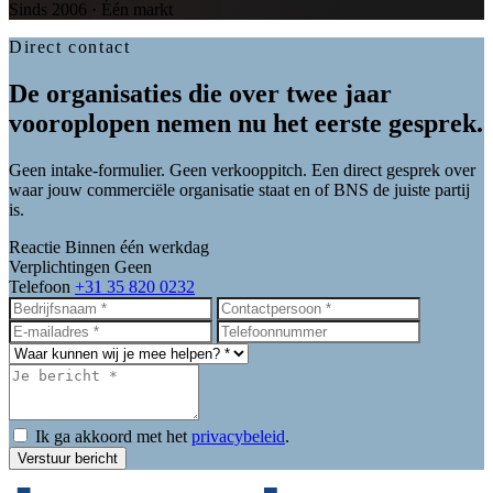
Sinds 2006 · Één markt
Direct contact
De organisaties die over twee jaar
vooroplopen nemen nu het eerste gesprek.
Geen intake-formulier. Geen verkooppitch. Een direct gesprek over
waar jouw commerciële organisatie staat en of BNS de juiste partij
is.
Reactie
Binnen één werkdag
Verplichtingen
Geen
Telefoon
+31 35 820 0232
Ik ga akkoord met het
privacybeleid
.
Verstuur bericht