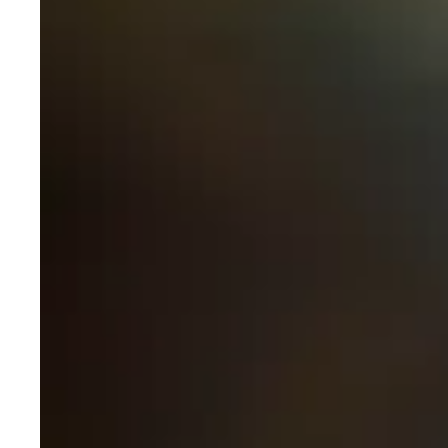
sollicitanten.
AI Talent Sourcing
Wij vinden en wegen je commerciële kandidaten met ons
eigen AI-platform. Jij voert de gesprekken.
Lees meer over ai talent sourcing
KLANTERVARING
Brand New Sales heeft ons geholpen de juiste commercieel
directeur te vinden die perfect past bij onze bedrijfscultuur.
Hun AI-gestuurde aanpak leverde binnen 3 weken een
shortlist op van topkandidaten.