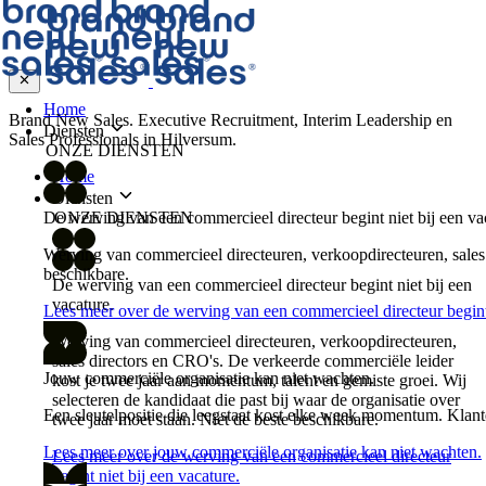
Home
Brand New Sales. Executive Recruitment, Interim Leadership en
Diensten
Sales Professionals in Hilversum.
ONZE DIENSTEN
Home
Diensten
De werving van een commercieel directeur begint niet bij een va
ONZE DIENSTEN
Werving van commercieel directeuren, verkoopdirecteuren, sales d
beschikbare.
De werving van een commercieel directeur begint niet bij een
vacature.
Lees meer over de werving van een commercieel directeur begint 
Werving van commercieel directeuren, verkoopdirecteuren,
sales directors en CRO's. De verkeerde commerciële leider
Jouw commerciële organisatie kan niet wachten.
kost je twee jaar aan momentum, talent en gemiste groei. Wij
selecteren de kandidaat die past bij waar de organisatie over
Een sleutelpositie die leegstaat kost elke week momentum. Klant
twee jaar moet staan. Niet de beste beschikbare.
Lees meer over jouw commerciële organisatie kan niet wachten.
Lees meer over de werving van een commercieel directeur
begint niet bij een vacature.