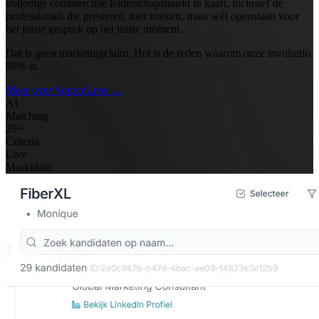
volledige commerciële leiderschapsmarkt in kaart, inclusief de
professionals die presteren, niet zoeken, maar wél openstaan voor
het juiste gesprek op het juiste moment.
Dat is geen marketingclaim. Het is de reden waarom onze invulratio
98% is.
Meer over SourceLens
→
AI
Matching
29+
Criteria
Live
Marktdata