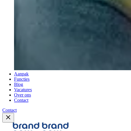
Aanpak
Functies
Blog
Vacatures
Over ons
Contact
Contact