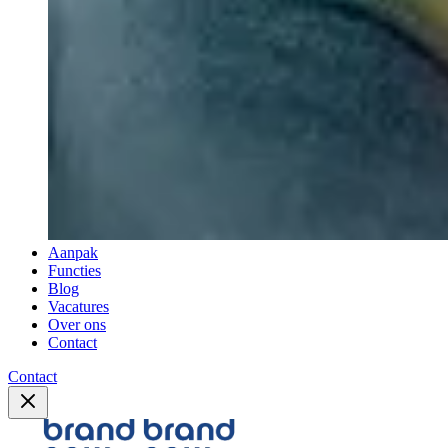
Aanpak
Functies
Blog
Vacatures
Over ons
Contact
Contact