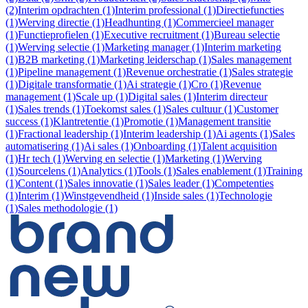
(2)
Interim opdrachten (1)
Interim professional (1)
Directiefuncties
(1)
Werving directie (1)
Headhunting (1)
Commercieel manager
(1)
Functieprofielen (1)
Executive recruitment (1)
Bureau selectie
(1)
Werving selectie (1)
Marketing manager (1)
Interim marketing
(1)
B2B marketing (1)
Marketing leiderschap (1)
Sales management
(1)
Pipeline management (1)
Revenue orchestratie (1)
Sales strategie
(1)
Digitale transformatie (1)
Ai strategie (1)
Cro (1)
Revenue
management (1)
Scale up (1)
Digital sales (1)
Interim directeur
(1)
Sales trends (1)
Toekomst sales (1)
Sales cultuur (1)
Customer
success (1)
Klantretentie (1)
Promotie (1)
Management transitie
(1)
Fractional leadership (1)
Interim leadership (1)
Ai agents (1)
Sales
automatisering (1)
Ai sales (1)
Onboarding (1)
Talent acquisition
(1)
Hr tech (1)
Werving en selectie (1)
Marketing (1)
Werving
(1)
Sourcelens (1)
Analytics (1)
Tools (1)
Sales enablement (1)
Training
(1)
Content (1)
Sales innovatie (1)
Sales leader (1)
Competenties
(1)
Interim (1)
Winstgevendheid (1)
Inside sales (1)
Technologie
(1)
Sales methodologie (1)