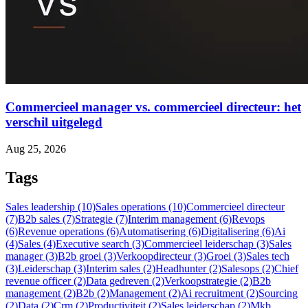
Commercieel manager vs. commercieel directeur: het
verschil uitgelegd
Aug 25, 2026
Tags
Sales leadership (10)
Sales operations (10)
Commercieel directeur
(7)
B2b sales (7)
Strategie (7)
Interim management (6)
Revops
(6)
Revenue operations (6)
Automatisering (6)
Digitalisering (6)
Ai
(4)
Sales (4)
Executive search (3)
Commercieel leiderschap (3)
Sales
manager (3)
B2b groei (3)
Verkoopdirecteur (3)
Groei (3)
Sales tech
(3)
Leiderschap (3)
Interim sales (2)
Headhunter (2)
Salesops (2)
Chief
revenue officer (2)
Data gedreven (2)
Verkoopstrategie (2)
B2b
management (2)
B2b (2)
Management (2)
Ai recruitment (2)
Sourcing
(2)
Data (2)
Crm (2)
Productiviteit (2)
Sales leiderschap (2)
Mkb