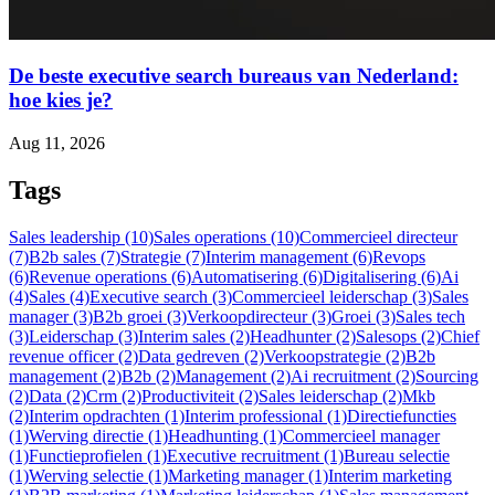
De beste executive search bureaus van Nederland:
hoe kies je?
Aug 11, 2026
Tags
Sales leadership (10)
Sales operations (10)
Commercieel directeur
(7)
B2b sales (7)
Strategie (7)
Interim management (6)
Revops
(6)
Revenue operations (6)
Automatisering (6)
Digitalisering (6)
Ai
(4)
Sales (4)
Executive search (3)
Commercieel leiderschap (3)
Sales
manager (3)
B2b groei (3)
Verkoopdirecteur (3)
Groei (3)
Sales tech
(3)
Leiderschap (3)
Interim sales (2)
Headhunter (2)
Salesops (2)
Chief
revenue officer (2)
Data gedreven (2)
Verkoopstrategie (2)
B2b
management (2)
B2b (2)
Management (2)
Ai recruitment (2)
Sourcing
(2)
Data (2)
Crm (2)
Productiviteit (2)
Sales leiderschap (2)
Mkb
(2)
Interim opdrachten (1)
Interim professional (1)
Directiefuncties
(1)
Werving directie (1)
Headhunting (1)
Commercieel manager
(1)
Functieprofielen (1)
Executive recruitment (1)
Bureau selectie
(1)
Werving selectie (1)
Marketing manager (1)
Interim marketing