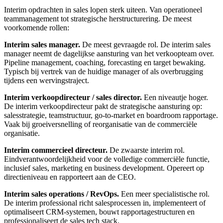
Interim opdrachten in sales lopen sterk uiteen. Van operationeel
teammanagement tot strategische herstructurering. De meest
voorkomende rollen:
Interim sales manager.
De meest gevraagde rol. De interim sales
manager neemt de dagelijkse aansturing van het verkoopteam over.
Pipeline management, coaching, forecasting en target bewaking.
Typisch bij vertrek van de huidige manager of als overbrugging
tijdens een wervingstraject.
Interim verkoopdirecteur / sales director.
Een niveautje hoger.
De interim verkoopdirecteur pakt de strategische aansturing op:
salesstrategie, teamstructuur, go-to-market en boardroom rapportage.
Vaak bij groeiversnelling of reorganisatie van de commerciële
organisatie.
Interim commercieel directeur.
De zwaarste interim rol.
Eindverantwoordelijkheid voor de volledige commerciële functie,
inclusief sales, marketing en business development. Opereert op
directieniveau en rapporteert aan de CEO.
Interim sales operations / RevOps.
Een meer specialistische rol.
De interim professional richt salesprocessen in, implementeert of
optimaliseert CRM-systemen, bouwt rapportagestructuren en
professionaliseert de sales tech stack.