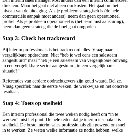
Een interim sales manager kost anders dan een interim commercieel
directeur. Maar het gaat niet alleen om kosten. Het gaat om het
niveau van de uitdaging. Als je probleem strategisch is (de hele
commerciële aanpak moet anders), neem dan geen operationeel
profiel. Als je probleem operationeel is (het team mist aansturing),
neem dan geen strateeg die de boel gaat omgooien.
Stap 3: Check het trackrecord
Bij interim professionals is het trackrecord alles. Vraag naar
vergelijkbare opdrachten. Niet “heb je wel eens een salesteam
aangestuurd” maar “heb je een salesteam van vergelijkbare omvang
in een vergelijkbare sector aangestuurd, in een vergelijkbare
situatie?”
Referenties van eerdere opdrachtgevers zijn goud waard. Bel ze.
Vraag specifiek naar de eerste weken, de werkwijze en het concrete
resultaat.
Stap 4: Toets op snelheid
Een interim professional die twee weken nodig heeft om “in te
werken” mist het punt. De hele reden dat je interim inschakelt is
snelheid. De beste interim sales professionals zijn gewend om snel
in te werken. Ze weten welke informatie ze nodig hebben, welke