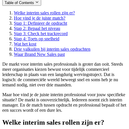
Table of Contents
Welke interim sales rollen zijn er?
Hoe vind je de juiste match?
Stap 1: Definieer de opdracht
Stap 2: Bepaal het niveau
Stap 3: Check het trackrecord
Stap 4: Toets op snelheid
Wat het kost
Drie valkuilen bij interim sales opdrachten
Waar Brand New Sales past
De markt voor interim sales professionals is groter dan ooit. Steeds
meer organisaties kiezen bewust voor tijdelijk commercieel
leiderschap in plaats van een langdurig wervingstraject. Dat is
logisch: de commerciële wereld beweegt snel en soms heb je nu
iemand nodig, niet over drie maanden.
Maar hoe vind je de juiste interim professional voor jouw specifieke
situatie? De markt is onoverzichtelijk. Iedereen noemt zich interim
manager. En de match tussen opdracht en professional bepaalt of het
een succes wordt of een dure les.
Welke interim sales rollen zijn er?