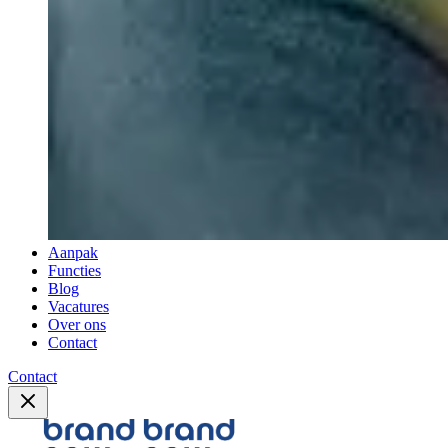
Aanpak
Functies
Blog
Vacatures
Over ons
Contact
Contact