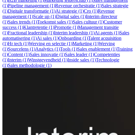
(1)
B2B marketing (1)
Marketing leiderschap (1)
Sales management
(1)
Pipeline management (1)
Revenue orchestratie (1)
Sales strategie
(1)
Digitale transformatie (1)
Ai strategie (1)
Cro (1)
Revenue
management (1)
Scale up (1)
Digital sales (1)
Interim directeur
(1)
Sales trends (1)
Toekomst sales (1)
Sales cultuur (1)
Customer
success (1)
Klantretentie (1)
Promotie (1)
Management transitie
(1)
Fractional leadership (1)
Interim leadership (1)
Ai agents (1)
Sales
automatisering (1)
Ai sales (1)
Onboarding (1)
Talent acquisition
(1)
Hr tech (1)
Werving en selectie (1)
Marketing (1)
Werving
(1)
Sourcelens (1)
Analytics (1)
Tools (1)
Sales enablement (1)
Training
(1)
Content (1)
Sales innovatie (1)
Sales leader (1)
Competenties
(1)
Interim (1)
Winstgevendheid (1)
Inside sales (1)
Technologie
(1)
Sales methodologie (1)