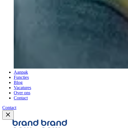
Aanpak
Functies
Blog
Vacatures
Over ons
Contact
Contact