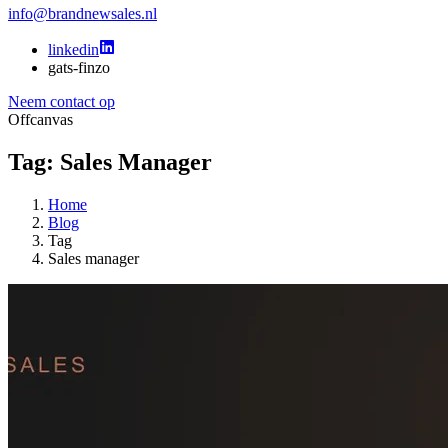
info@brandnewsales.nl
linkedin
gats-finzo
Neem contact op
Offcanvas
Tag: Sales Manager
Home
Blog
Tag
Sales manager