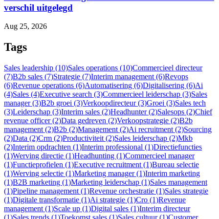
verschil uitgelegd
Aug 25, 2026
Tags
Sales leadership (10)
Sales operations (10)
Commercieel directeur
(7)
B2b sales (7)
Strategie (7)
Interim management (6)
Revops
(6)
Revenue operations (6)
Automatisering (6)
Digitalisering (6)
Ai
(4)
Sales (4)
Executive search (3)
Commercieel leiderschap (3)
Sales
manager (3)
B2b groei (3)
Verkoopdirecteur (3)
Groei (3)
Sales tech
(3)
Leiderschap (3)
Interim sales (2)
Headhunter (2)
Salesops (2)
Chief
revenue officer (2)
Data gedreven (2)
Verkoopstrategie (2)
B2b
management (2)
B2b (2)
Management (2)
Ai recruitment (2)
Sourcing
(2)
Data (2)
Crm (2)
Productiviteit (2)
Sales leiderschap (2)
Mkb
(2)
Interim opdrachten (1)
Interim professional (1)
Directiefuncties
(1)
Werving directie (1)
Headhunting (1)
Commercieel manager
(1)
Functieprofielen (1)
Executive recruitment (1)
Bureau selectie
(1)
Werving selectie (1)
Marketing manager (1)
Interim marketing
(1)
B2B marketing (1)
Marketing leiderschap (1)
Sales management
(1)
Pipeline management (1)
Revenue orchestratie (1)
Sales strategie
(1)
Digitale transformatie (1)
Ai strategie (1)
Cro (1)
Revenue
management (1)
Scale up (1)
Digital sales (1)
Interim directeur
(1)
Sales trends (1)
Toekomst sales (1)
Sales cultuur (1)
Customer