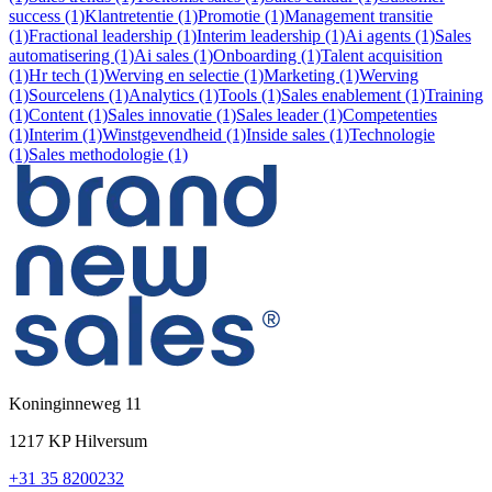
success (1)
Klantretentie (1)
Promotie (1)
Management transitie
(1)
Fractional leadership (1)
Interim leadership (1)
Ai agents (1)
Sales
automatisering (1)
Ai sales (1)
Onboarding (1)
Talent acquisition
(1)
Hr tech (1)
Werving en selectie (1)
Marketing (1)
Werving
(1)
Sourcelens (1)
Analytics (1)
Tools (1)
Sales enablement (1)
Training
(1)
Content (1)
Sales innovatie (1)
Sales leader (1)
Competenties
(1)
Interim (1)
Winstgevendheid (1)
Inside sales (1)
Technologie
(1)
Sales methodologie (1)
Koninginneweg 11
1217 KP Hilversum
+31 35 8200232