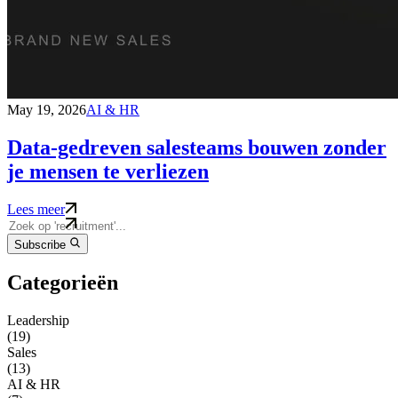
May 19, 2026
AI & HR
Data-gedreven salesteams bouwen zonder
je mensen te verliezen
Lees meer
Subscribe
Categorieën
Leadership
(19)
Sales
(13)
AI & HR