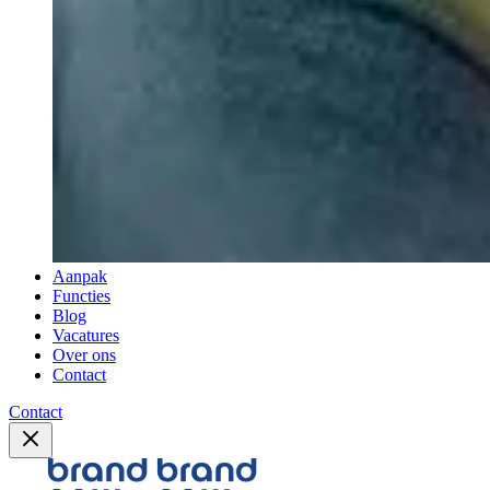
Aanpak
Functies
Blog
Vacatures
Over ons
Contact
Contact