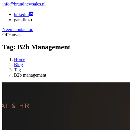
info@brandnewsales.nl
linkedin
gats-finzo
Neem contact op
Offcanvas
Tag: B2b Management
Home
Blog
Tag
B2b management