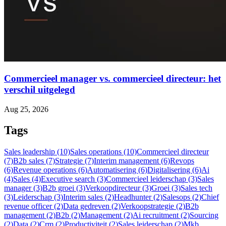
Commercieel manager vs. commercieel directeur: het
verschil uitgelegd
Aug 25, 2026
Tags
Sales leadership (10)
Sales operations (10)
Commercieel directeur
(7)
B2b sales (7)
Strategie (7)
Interim management (6)
Revops
(6)
Revenue operations (6)
Automatisering (6)
Digitalisering (6)
Ai
(4)
Sales (4)
Executive search (3)
Commercieel leiderschap (3)
Sales
manager (3)
B2b groei (3)
Verkoopdirecteur (3)
Groei (3)
Sales tech
(3)
Leiderschap (3)
Interim sales (2)
Headhunter (2)
Salesops (2)
Chief
revenue officer (2)
Data gedreven (2)
Verkoopstrategie (2)
B2b
management (2)
B2b (2)
Management (2)
Ai recruitment (2)
Sourcing
(2)
Data (2)
Crm (2)
Productiviteit (2)
Sales leiderschap (2)
Mkb