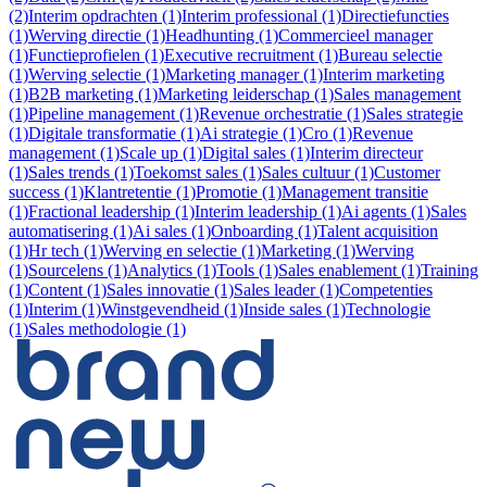
(2)
Interim opdrachten (1)
Interim professional (1)
Directiefuncties
(1)
Werving directie (1)
Headhunting (1)
Commercieel manager
(1)
Functieprofielen (1)
Executive recruitment (1)
Bureau selectie
(1)
Werving selectie (1)
Marketing manager (1)
Interim marketing
(1)
B2B marketing (1)
Marketing leiderschap (1)
Sales management
(1)
Pipeline management (1)
Revenue orchestratie (1)
Sales strategie
(1)
Digitale transformatie (1)
Ai strategie (1)
Cro (1)
Revenue
management (1)
Scale up (1)
Digital sales (1)
Interim directeur
(1)
Sales trends (1)
Toekomst sales (1)
Sales cultuur (1)
Customer
success (1)
Klantretentie (1)
Promotie (1)
Management transitie
(1)
Fractional leadership (1)
Interim leadership (1)
Ai agents (1)
Sales
automatisering (1)
Ai sales (1)
Onboarding (1)
Talent acquisition
(1)
Hr tech (1)
Werving en selectie (1)
Marketing (1)
Werving
(1)
Sourcelens (1)
Analytics (1)
Tools (1)
Sales enablement (1)
Training
(1)
Content (1)
Sales innovatie (1)
Sales leader (1)
Competenties
(1)
Interim (1)
Winstgevendheid (1)
Inside sales (1)
Technologie
(1)
Sales methodologie (1)