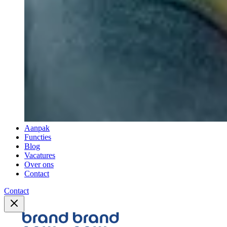
Aanpak
Functies
Blog
Vacatures
Over ons
Contact
Contact